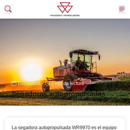
Me
Ir para el contenido
19/12/2018
2 min de lectura
Segadoras autopropulsadas
La segadora autopropulsada WR9970 es el equipo