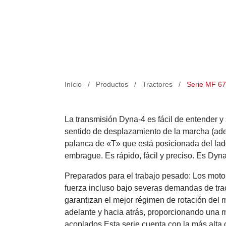
Produtos
Início
/
Productos
/
Tractores
/
Serie MF 6
NADA TE
La transmisión Dyna-4 es fácil de entender y 
DETENDRÁ
sentido de desplazamiento de la marcha (adel
palanca de «T» que está posicionada del lad
Conozca el MF 6700 R
embrague. Es rápido, fácil y preciso. Es Dyna
Dyna-4
Preparados para el trabajo pesado: Los moto
fuerza incluso bajo severas demandas de trac
garantizan el mejor régimen de rotación del 
adelante y hacia atrás, proporcionando una m
acoplados.Esta serie cuenta con la más alta c