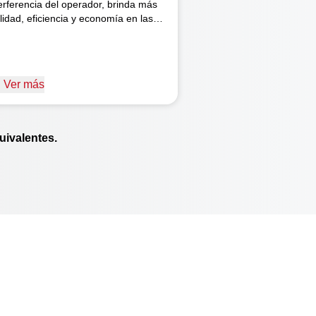
terferencia del operador, brinda más
lidad, eficiencia y economía en las
eraciones. Además, el sistema
dráulico permite una elevación más
pida del implemento, agilizando las
niobras de cabecera.
Ver más
ivalentes.