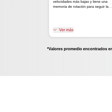
velocidades más bajas y tiene una
memoria de rotación para seguir la
velocidad programada. No hay
desperdicio ni desgaste excesivo y el
sistema de gestión evita tiempos de
inactividad y mantenimiento
Ver más
innecesarios. Inversión que dura más
*Valores promedio encontrados e