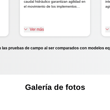
caudal hidráulico garantizan agilidad en
in
el movimiento de los implementos
agi
durante las maniobras de cabecera.
op
Además, con un simple toque, alcanzas
hi
la rotación ideal para la actividad.
rá
Facilidad y eficacia para que ganes
ma
Ver más
.
más tiempo.
n las pruebas de campo al ser comparados con modelos equ
Galería de fotos